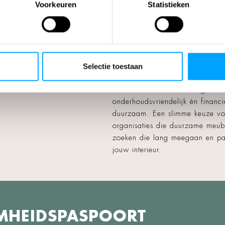
uiken waar mogelijk
Voorkeuren
Statistieken
lede materialen
en verwerken
MODULAIR
offen uit afgedankte producten
we duurzame meubels. Denk
Onze
stoelen
,
banken
en
fauteui
beeld aan hout en staal dat we
modulair opgebouwd. Onderdel
 toepassen. Zo krijgt elk
stoffen kunnen eenvoudig word
Selectie toestaan
m materiaal een tweede leven.
vervangen of hersteld. Dat maa
meubels toekomstbestendig,
onderhoudsvriendelijk én financi
duurzaam. Een slimme keuze vo
organisaties die duurzame meub
zoeken die lang meegaan en pa
jouw interieur.
MHEIDSPASPOORT