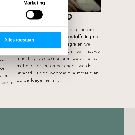
Marketing
REFURBISHED
ls
zijn
Ook bestaand meubilair krijgt bij ons
en en
een nieuw leven. Door
herstoffering en
en
Alles toestaan
slimme aanpassingen
integreren we
kt onze
oude meubels moeiteloos in een nieuwe
inrichting. Zo combineren we esthetiek
eel
met circulariteit en verlengen we de
or
levensduur van waardevolle materialen
elen
op de lange termijn.
ssen bij