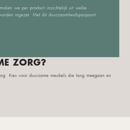
maken we per product inzichtelijk uit welke
worden ingezet. Met dit duurzaamheidspaspoort
ME ZORG?
zorg. Kies voor duurzame meubels die lang meegaan en