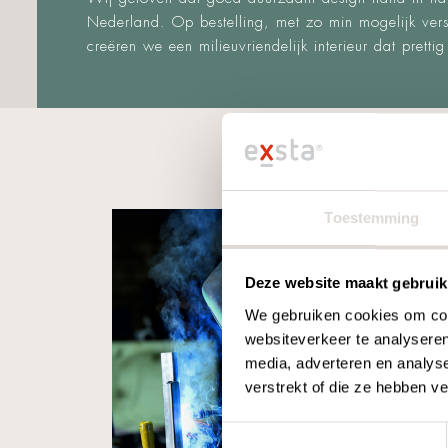
Nederland. Op bestelling, met zo min mogelijk versp
creëren we een milieuvriendelijk interieur dat pretti
Toestemming
Deze website maakt gebruik
We gebruiken cookies om cont
websiteverkeer te analyseren
media, adverteren en analys
verstrekt of die ze hebben v
CIR
Toestemmingsselectie