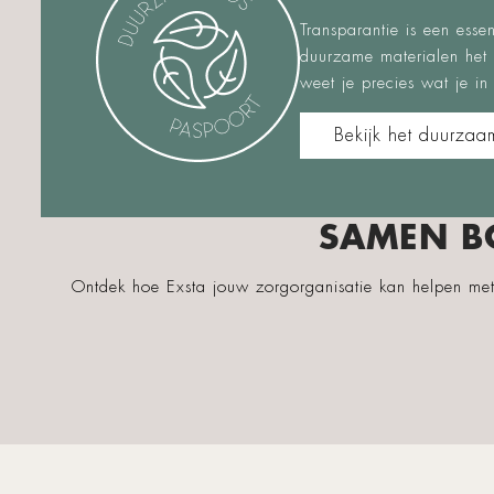
Transparantie is een ess
duurzame materialen het
weet je precies wat je in
Bekijk het duurzaa
SAMEN B
Ontdek hoe Exsta jouw zorgorganisatie kan helpen me