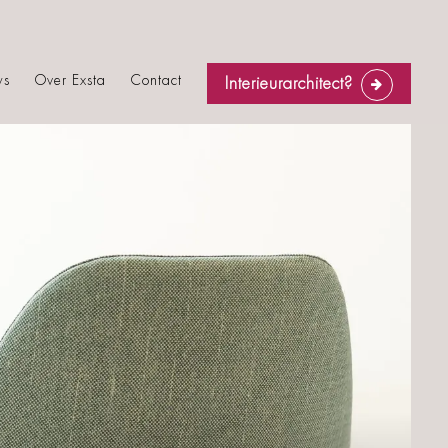
ws
Over Exsta
Contact
Interieurarchitect?