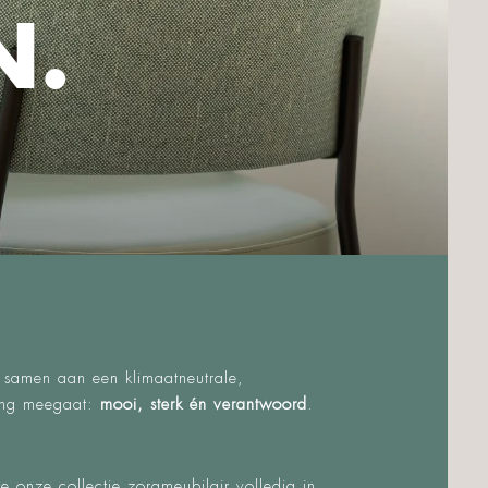
N.
 samen aan een klimaatneutrale,
lang meegaat:
mooi, sterk én verantwoord
.
 we onze
collectie zorgmeubilair
volledig in