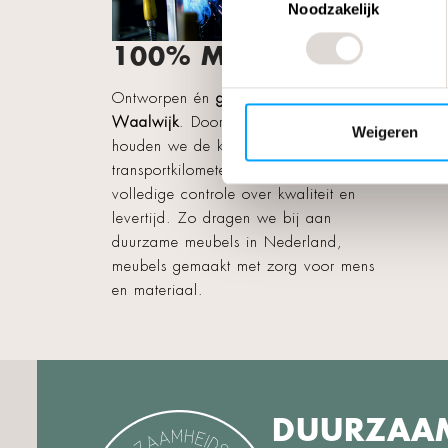
We gebr
Noodzakelijk
gerecyc
100% MADE IN NL
grondst
in nieu
Ontworpen én
geproduceerd in
bijvoor
Waalwijk
. Door lokaal te werken
opnieuw
Weigeren
houden we de keten kort, beperken we
duurzaa
transportkilometers en behouden we
volledige controle over kwaliteit en
levertijd. Zo dragen we bij aan
duurzame meubels in Nederland,
meubels gemaakt met zorg voor mens
en materiaal.
DUURZAA