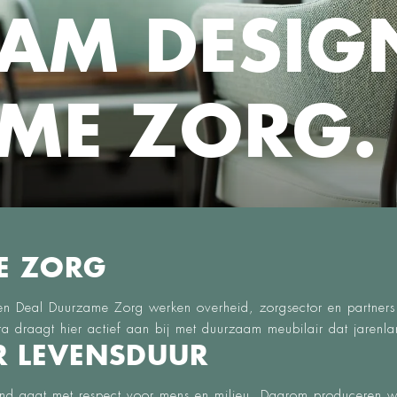
AM DESIG
ME ZORG.
E ZORG
n Deal Duurzame Zorg werken overheid, zorgsector en partners
ta draagt hier actief aan bij met duurzaam meubilair dat jaren
R LEVENSDUUR
nd gaat met respect voor mens en milieu. Daarom produceren