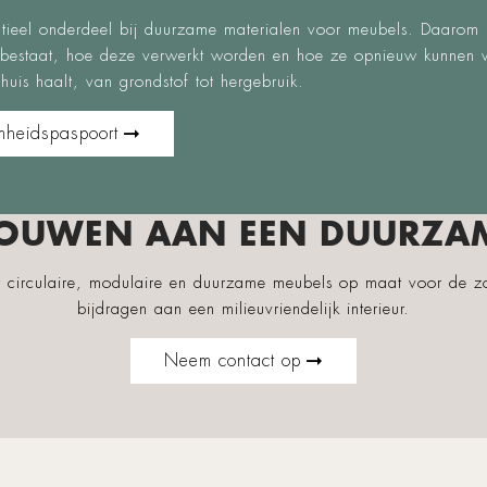
entieel onderdeel bij duurzame materialen voor meubels. Daarom 
 bestaat, hoe deze verwerkt worden en hoe ze opnieuw kunnen 
 huis haalt, van grondstof tot hergebruik.
mheidspaspoort
OUWEN AAN EEN DUURZA
t circulaire, modulaire en duurzame meubels op maat voor de 
bijdragen aan een milieuvriendelijk interieur.
Neem contact op