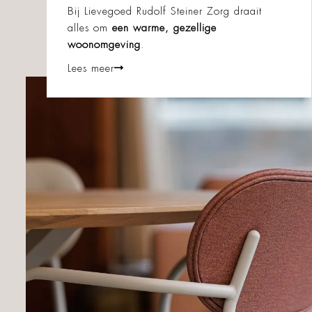
Bij Lievegoed Rudolf Steiner Zorg draait
alles om
een warme, gezellige
woonomgeving
.
Lees meer