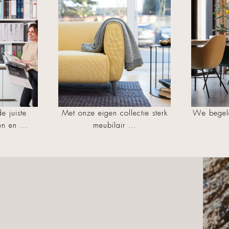
e juiste
Met onze eigen collectie sterk
We begele
len en …
meubilair …