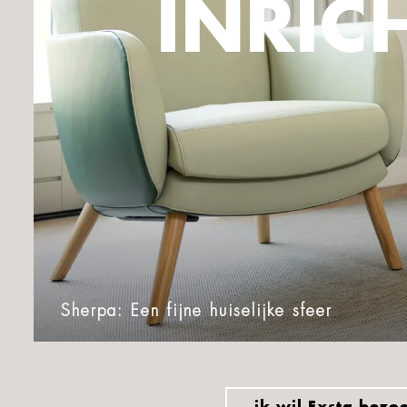
INRIC
Sherpa: Een fijne huiselijke sfeer
ik wil Exsta bezo