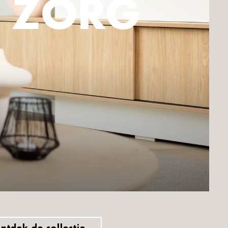
E ZORG
ntdek de collectie