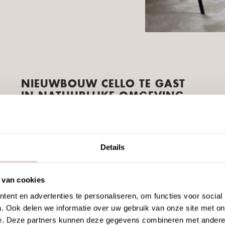
NIEUWBOUW CELLO TE GAST
IN NATUURLIJKE OMGEVING
De Nulandse Heide is een prachtig afwisselend
natuurgebied: hét uitgangspunt voor de inrichting
van de vier huiskamers.
Lees meer
Details
 van cookies
ent en advertenties te personaliseren, om functies voor social
. Ook delen we informatie over uw gebruik van onze site met on
e. Deze partners kunnen deze gegevens combineren met andere i