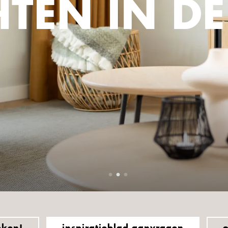
HTEN IN D
eken!
inspiratieblad aanvragen
o