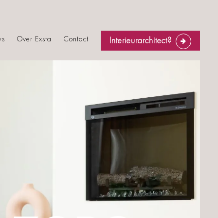
ws
Over Exsta
Contact
Interieurarchitect?