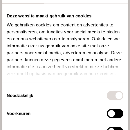
Al meer dan 50 jaar zijn wij inrichter van
Deze website maakt gebruik van cookies
ruimten en gebouwen in de intensieve zorg.
In die jaren hebben wij veel geleerd van
We gebruiken cookies om content en advertenties te
onze klanten. Bijvoorbeeld wat sfeer kan
personaliseren, om functies voor social media te bieden
doen met het welbevinden van de cliënt,
en om ons websiteverkeer te analyseren. Ook delen we
welke indelingen goed passen bij
informatie over uw gebruik van onze site met onze
rolstoelgebruik, welk zitcomfort prettig is voor
partners voor social media, adverteren en analyse. Deze
oudere mensen, waarom soms prikkelarm en
partners kunnen deze gegevens combineren met andere
soms energiek moet worden ingericht. Graag
informatie die u aan ze heeft verstrekt of die ze hebben
gaan wij in gesprek om samen de wensen in
verzameld op basis van uw gebruik van hun services.
beeld te brengen en dan de juiste
antwoorden te zoeken.
Toestemmingsselectie
Noodzakelijk
Voorkeuren