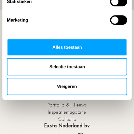
Statistieken
Marketing
Friends
Support
Alles toestaan
FAQ
Onderhoud
Selectie toestaan
Service
Garantie
Over Exsta
Weigeren
Over ons
Ontwerpstudio
Portfolio & Nieuws
Inspiratiemagazine
Collectie
Exsta Nederland bv