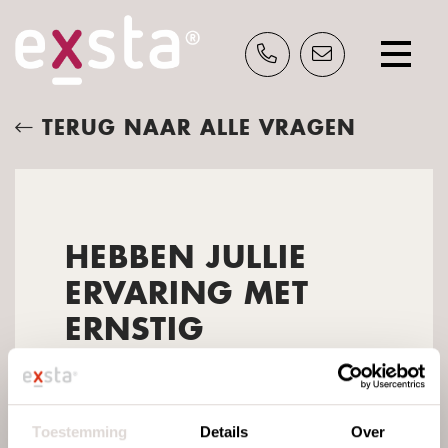
TERUG NAAR ALLE VRAGEN
INSPIRATIE?
Schrijf je nu in en ontvang gratis ons
inspiratieblad.
HEBBEN JULLIE
ERVARING MET
ERNSTIG
VERSTANDELIJK
BEPERKTE
CLIËNTEN?
Toestemming
Details
Over