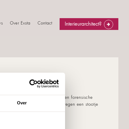
ws
Over Exsta
Contact
Interieurarchitect?
LS?
 gehandicaptenzorg, jeugdzorg en forensische
Over
 we een duurzaam interieur dat tegen een stootje