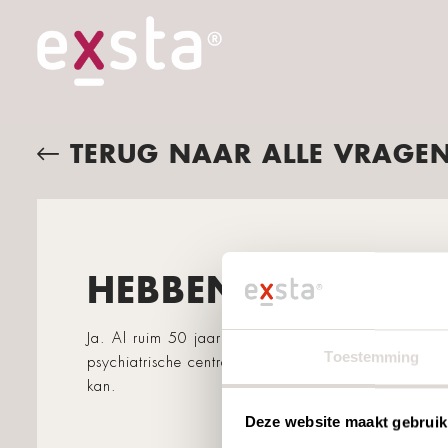
TERUG NAAR ALLE VRAGE
HEBBEN JULLIE MO
Ja. Al ruim 50 jaar ontwerpen en produceren wij 
Toestemming
psychiatrische centra. Wij werken volgens het mot
kan.
Deze website maakt gebruik