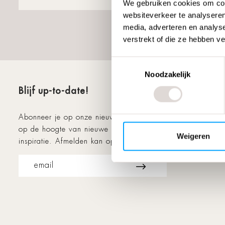
We gebruiken cookies om cont
websiteverkeer te analyseren
media, adverteren en analys
verstrekt of die ze hebben v
Toestemmingsselectie
Noodzakelijk
Blijf up-to-date!
Friends
Abonneer je op onze nieuwsbrief en blijf
op de hoogte van nieuwe collecties en
Weigeren
inspiratie. Afmelden kan op elk moment!
email