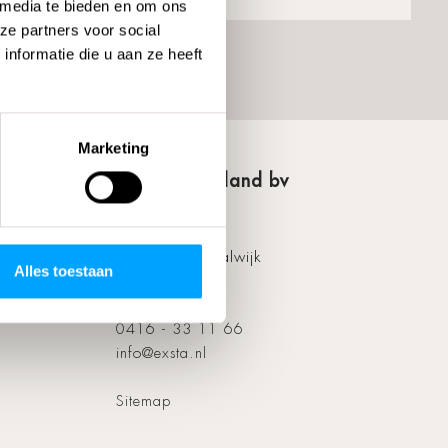
 media te bieden en om ons
ze partners voor social
nformatie die u aan ze heeft
Marketing
Exsta Nederland bv
Industrieweg 72
5145 PW Waalwijk
Alles toestaan
ieuws
Nederland
zine
0416 - 33 11 66
info@exsta.nl
Sitemap