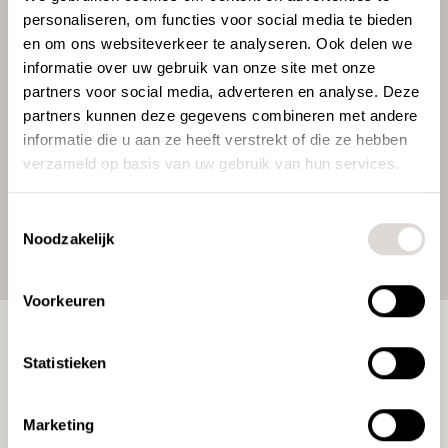
personaliseren, om functies voor social media te bieden
ideale combinatie! Reinig altijd het hele
en om ons websiteverkeer te analyseren. Ook delen we
oppervlak en niet alleen het gedeelte waar
informatie over uw gebruik van onze site met onze
de vlek zit. Verwijder alle zeepresten met
partners voor social media, adverteren en analyse. Deze
schoon water en wrijf na met een schone
partners kunnen deze gegevens combineren met andere
doek.
informatie die u aan ze heeft verstrekt of die ze hebben
verzameld op basis van uw gebruik van hun services.
Toestemmingsselectie
Noodzakelijk
Voorkeuren
Friends
Statistieken
Support
Marketing
FAQ