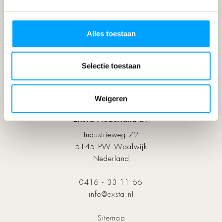
Onderhoud
Service
Alles toestaan
Garantie
Over Exsta
Over ons
Selectie toestaan
Ontwerpstudio
Portfolio & Nieuws
Inspiratiemagazine
Weigeren
Collectie
Exsta Nederland bv
Industrieweg 72
5145 PW Waalwijk
Nederland
0416 - 33 11 66
info@exsta.nl
Sitemap