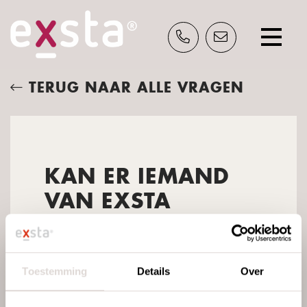
TERUG NAAR ALLE VRAGEN
INSPIRATIE?
Schrijf je nu in en ontvang gratis ons
inspiratieblad.
KAN ER IEMAND
VAN EXSTA
KOMEN KIJKEN OP
DE GROEP?
Toestemming
Details
Over
Natuurlijk, dat doen we graag! Laat ons
weten wanneer het uitkomt en dan plannen