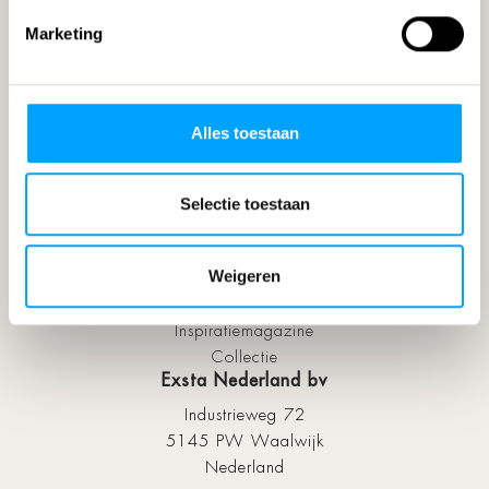
Friends
Marketing
Support
FAQ
Alles toestaan
Onderhoud
Service
Garantie
Selectie toestaan
Over Exsta
Over ons
Weigeren
Ontwerpstudio
Portfolio & Nieuws
Inspiratiemagazine
Collectie
Exsta Nederland bv
Industrieweg 72
5145 PW Waalwijk
Nederland