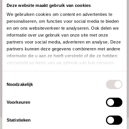
we een afspraak. Samen bekijken we jouw
Deze website maakt gebruik van cookies
specifieke wensen. Je kunt bij Exsta terecht
We gebruiken cookies om content en advertenties te
voor kleine aanpassingen in het interieur,
personaliseren, om functies voor social media te bieden
herinrichting van bepaalde ruimtes of een
en om ons websiteverkeer te analyseren. Ook delen we
volledig nieuw interieurconcept. Op basis
informatie over uw gebruik van onze site met onze
van het gesprek maakt onze ontwerpstudio
partners voor social media, adverteren en analyse. Deze
een inrichtingsvoorstel. Met de juiste
partners kunnen deze gegevens combineren met andere
combinatie van meubels, materialen en
informatie die u aan ze heeft verstrekt of die ze hebben
kleuren creëren we een sfeer waarin iedereen
verzameld op basis van uw gebruik van hun services.
zich thuis voelt.
Toestemmingsselectie
Noodzakelijk
Voorkeuren
Statistieken