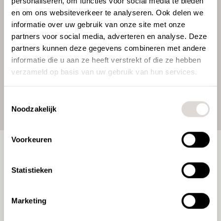
personaliseren, om functies voor social media te bieden
kunnen in elke gewenste RAL kleur
en om ons websiteverkeer te analyseren. Ook delen we
gepoedercoat worden en de kleuren van
informatie over uw gebruik van onze site met onze
tafelblad en kast zijn talloos. Neem een
partners voor social media, adverteren en analyse. Deze
kijkje in onze collectie
stoffen & materialen
.
partners kunnen deze gegevens combineren met andere
informatie die u aan ze heeft verstrekt of die ze hebben
verzameld op basis van uw gebruik van hun services.
Toestemmingsselectie
Noodzakelijk
Voorkeuren
Friends
Statistieken
Support
Marketing
FAQ
Onderhoud