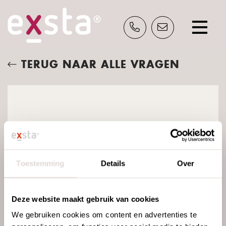
TERUG NAAR ALLE VRAGEN
INSPIRATIE?
Schrijf je nu in en ontvang gratis ons
inspiratieblad.
UIT WELKE
KLEUREN EN
MATERIALEN KAN
Toestemming
Details
Over
IK KIEZEN?
Deze website maakt gebruik van cookies
Meubilair kan in vrijwel elke stof, leer of
We gebruiken cookies om content en advertenties te
kunstleer uitgevoerd worden. De frames