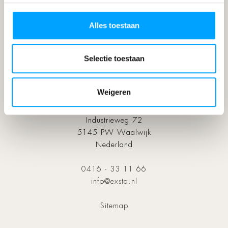
Service
Garantie
Alles toestaan
Over Exsta
Over ons
Ontwerpstudio
Selectie toestaan
Portfolio & Nieuws
Inspiratiemagazine
Weigeren
Collectie
Exsta Nederland bv
Industrieweg 72
5145 PW Waalwijk
Nederland
0416 - 33 11 66
info@exsta.nl
Sitemap