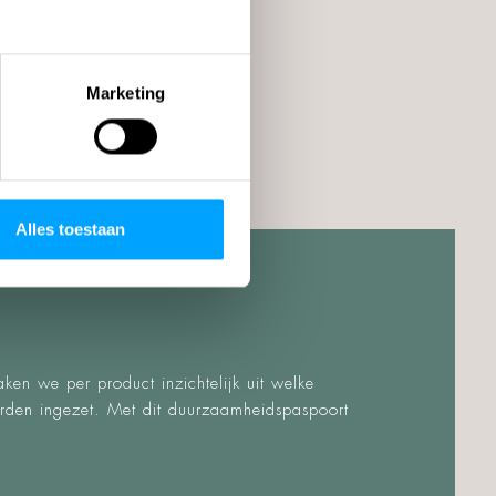
Marketing
Alles toestaan
en we per product inzichtelijk uit welke
rden ingezet. Met dit duurzaamheidspaspoort