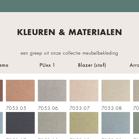
KLEUREN & MATERIALEN
een greep uit onze collectie meubelbekleding
emo
PUxx 1
Blazer (stof)
Arr
7053.05
7053.06
7053.07
7053.08
70