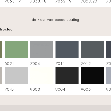
7053.17
7053.18
7053.19
7053.20
70
de kleur van poedercoating
tructuur
6021
7004
7011
7012
7
7047
9003
9004
9005
9