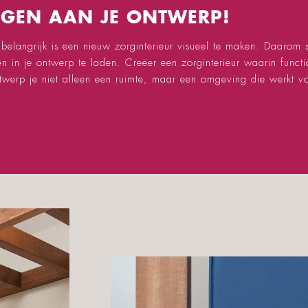
EGEN AAN JE ONTWERP!
 belangrijk is een nieuw zorginterieur visueel te maken. Daarom
in je ontwerp te laden. Creëer een zorginterieur waarin functiona
erp je niet alleen een ruimte, maar een omgeving die werkt vo