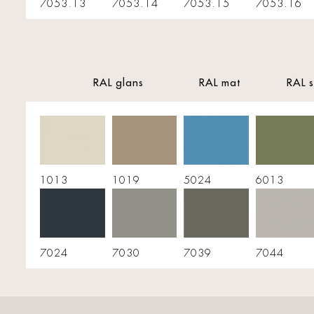
7053.13
7053.14
7053.15
7053.16
RAL glans
RAL mat
RAL s
1013
1019
5024
6013
7024
7030
7039
7044