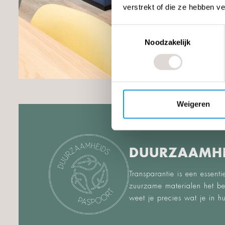
verstrekt of die ze hebben v
Toestemmingsselectie
Noodzakelijk
Weigeren
DUURZAAMHE
Transparantie is een essen
zuurzame materialen het b
weet je precies wat je in hu