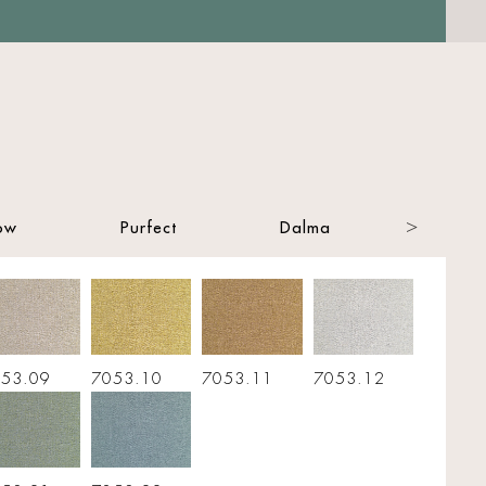
ow
Purfect
Dalma
Wolin (st
53.09
7053.10
7053.11
7053.12