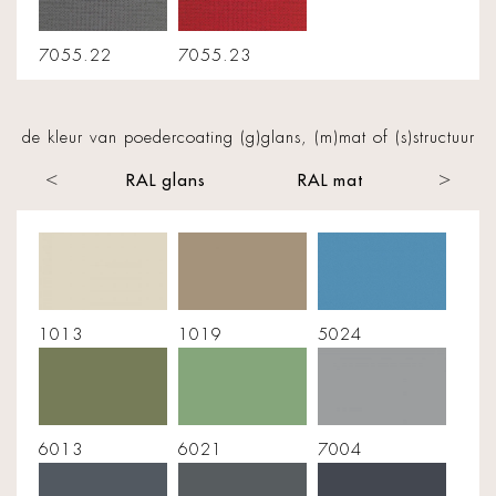
7055.22
7055.23
de kleur van poedercoating (g)glans, (m)mat of (s)structuur
ructuur
RAL glans
RAL mat
RAL st
1013
1019
5024
6013
6021
7004