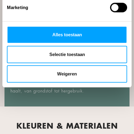
Marketing
DUURZAAMHEIDSPASPOO
RT
Alles toestaan
Transparantie is een essentieel onderdeel bij duurzame
Selectie toestaan
materialen voor meubels. Daarom maken we per
product inzichtelijk uit welke zuurzame materialen het
bestaat, hoe deze verwerkt worden en hoe ze
Weigeren
opnieuw kunnen worden ingezet. Met dit
duurzaamheidspaspoort weet je precies wat je in huis
haalt, van grondstof tot hergebruik.
KLEUREN & MATERIALEN