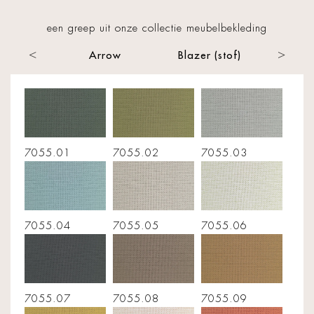
een greep uit onze collectie meubelbekleding
 (stof)
Arrow
Blazer (stof)
Cr
7055.01
7055.02
7055.03
7055.04
7055.05
7055.06
7055.07
7055.08
7055.09