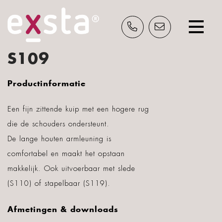
S109
Productinformatie
INSPIRATIE?
Schrijf je nu in en ontvang gratis ons
Een fijn zittende kuip met een hogere rug
inspiratieblad.
die de schouders ondersteunt.
De lange houten armleuning is
comfortabel en maakt het opstaan
makkelijk. Ook uitvoerbaar met slede
(S110) of stapelbaar (S119).
Afmetingen & downloads