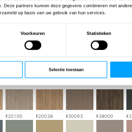
e. Deze partners kunnen deze gegevens combineren met andere i
erzameld op basis van uw gebruik van hun services.
Voorkeuren
Statistieken
KLEUREN & MATERIALEN
de kleur van blad & kast
Selectie toestaan
R20100
R20038
R50095
R38000
R