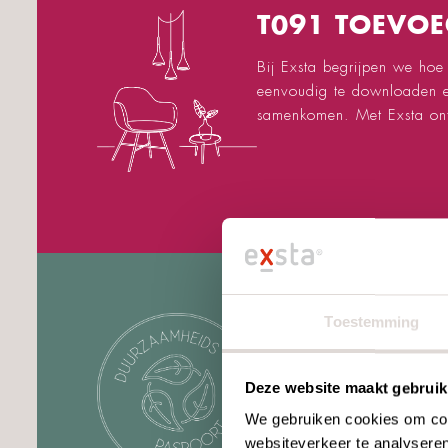
T091 TOEVO
Bij Exsta begrijpen we hoe
eenvoudig te downloaden en 
samenkomen. Met Exsta ontw
Toestemming
DUURZAAMHE
Deze website maakt gebruik
Transparantie is een essen
zuurzame materialen het b
We gebruiken cookies om cont
weet je precies wat je in hu
websiteverkeer te analyseren