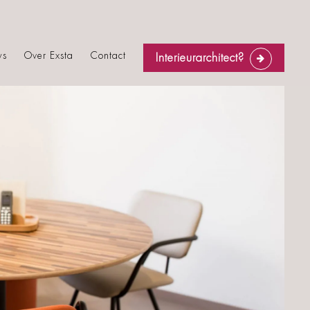
ws
Over Exsta
Contact
Interieurarchitect?