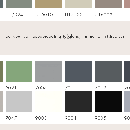
U19024
U15010
U15133
U16002
U
de kleur van poedercoating (g)glans, (m)mat of (s)structuur
6021
7004
7011
7012
7
7047
9003
9004
9005
9