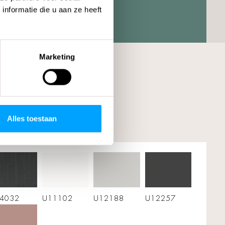
nformatie die u aan ze heeft
Marketing
Alles toestaan
34032
U11102
U12188
U12257