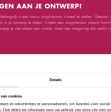
EGEN AAN JE ONTWERP!
 belangrijk is een nieuw zorginterieur visueel te maken. Daarom
in je ontwerp te laden. Creëer een zorginterieur waarin functiona
erp je niet alleen een ruimte, maar een omgeving die werkt vo
Details
IDSPASPOORT
 van cookies
tieel onderdeel bij duurzame materialen voor meubels. Daarom mak
estaat, hoe deze verwerkt worden en hoe ze opnieuw kunnen wo
ent en advertenties te personaliseren, om functies voor social
is haalt, van grondstof tot hergebruik.
. Ook delen we informatie over uw gebruik van onze site met on