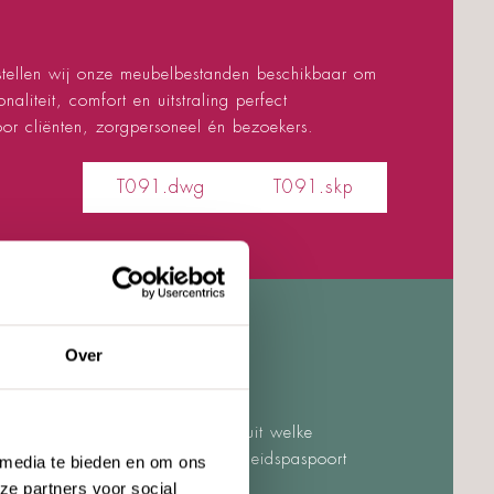
 stellen wij onze meubelbestanden beschikbaar om
liteit, comfort en uitstraling perfect
or cliënten, zorgpersoneel én bezoekers.
T091.dwg
T091.skp
Over
en we per product inzichtelijk uit welke
rden ingezet. Met dit duurzaamheidspaspoort
 media te bieden en om ons
ze partners voor social