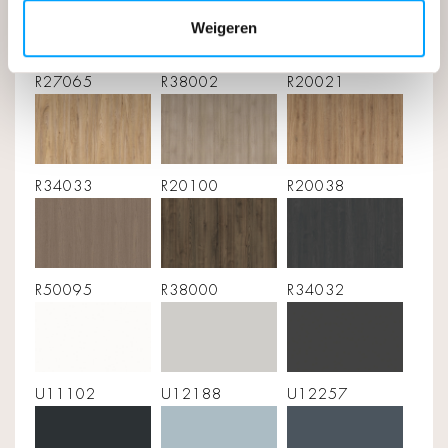
Weigeren
R27065
R38002
R20021
R34033
R20100
R20038
R50095
R38000
R34032
U11102
U12188
U12257