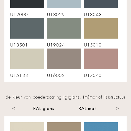
U12000
U18029
U18043
U18501
U19024
U15010
U15133
U16002
U17040
de kleur van poedercoating (g)glans, (m)mat of (s)structuur
ructuur
RAL glans
RAL mat
RAL st