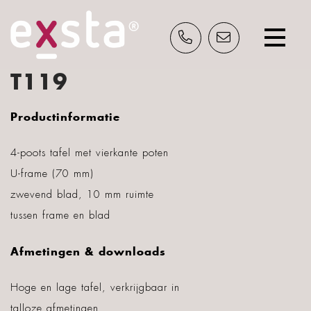
T119
Productinformatie
INSPIRATIE?
Schrijf je nu in en ontvang gratis ons
4-poots tafel met vierkante poten
inspiratieblad.
U-frame (70 mm)
zwevend blad, 10 mm ruimte
tussen frame en blad
Afmetingen & downloads
Hoge en lage tafel, verkrijgbaar in
talloze afmetingen.