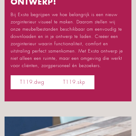
ONTWERP!
Bij Exsta begrijpen we hoe belangrijk is een nieuw
zorginterieur visueel te maken. Daarom stellen wij
onze meubelbestanden beschikbaar om eenvoudig te
downloaden en in je ontwerp te laden. Creëer een
zorginterieur waarin functionaliteit, comfort en
uitstraling perfect samenkomen. Met Exsta ontwerp je
niet alleen een ruimte, maar een omgeving die werkt
voor cliënten, zorgpersoneel én bezoekers.
T119.dwg
T119.skp