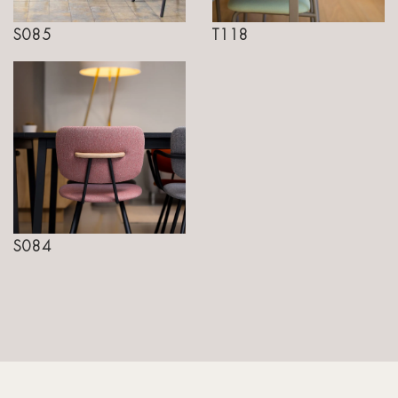
S085
T118
S084